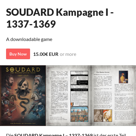
SOUDARD Kampagne I -
1337-1369
A downloadable game
15.00€ EUR
or more
Buy Now
Die
SOUDARD Kampagne I – 1337-1369
ist der erste Teil