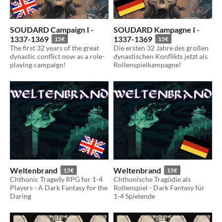
SOUDARD Campaign I -
SOUDARD Kampagne I -
1337-1369
1337-1369
15€
15€
The first 32 years of the great
Die ersten 32 Jahre des großen
dynastic conflict now as a role-
dynastischen Konflikts jetzt als
playing campaign!
Rollenspielkampagne!
Weltenbrand
Weltenbrand
15€
15€
Chthonic Tragedy RPG for 1-4
Chthonische Tragödie als
Players - A Dark Fantasy for the
Rollenspiel - Dark Fantasy für
Daring
1-4 Spielende