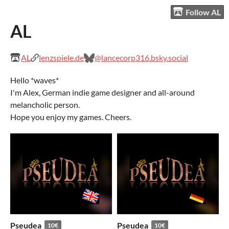
Follow AL
AL
AL
lenzspiele.de
@lancecorp316.bsky.social
Hello *waves*
I'm Alex, German indie game designer and all-around
melancholic person.
Hope you enjoy my games. Cheers.
Pseudea
Pseudea
10€
10€