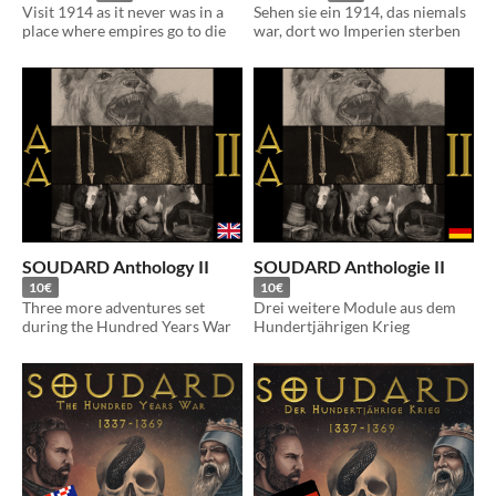
Visit 1914 as it never was in a
Sehen sie ein 1914, das niemals
place where empires go to die
war, dort wo Imperien sterben
SOUDARD Anthology II
SOUDARD Anthologie II
10€
10€
Three more adventures set
Drei weitere Module aus dem
during the Hundred Years War
Hundertjährigen Krieg