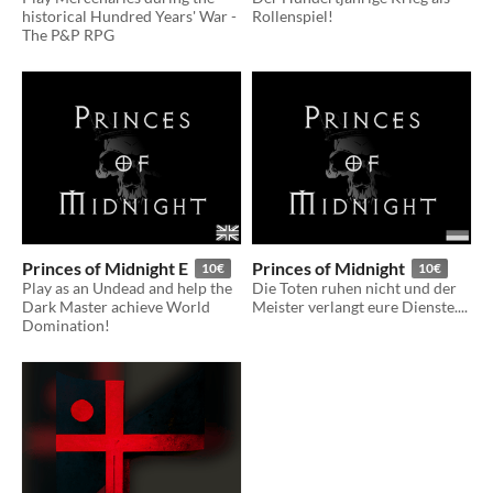
historical Hundred Years' War -
Rollenspiel!
The P&P RPG
Princes of Midnight E
Princes of Midnight
10€
10€
Play as an Undead and help the
Die Toten ruhen nicht und der
Dark Master achieve World
Meister verlangt eure Dienste....
Domination!