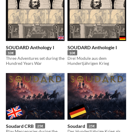
SOUDARD Anthology I
SOUDARD Anthologie I
10€
10€
Three Adventures set during the
Drei Module aus dem
Hundred Years War
Hundertjährigen Krieg
Soudard CRB
Soudard
25€
25€
Play Mercenaries during the
Der Hundertjährige Krieg als